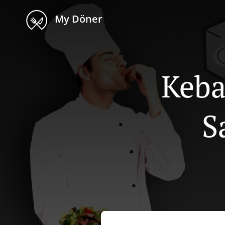
My Döner
Keba
S