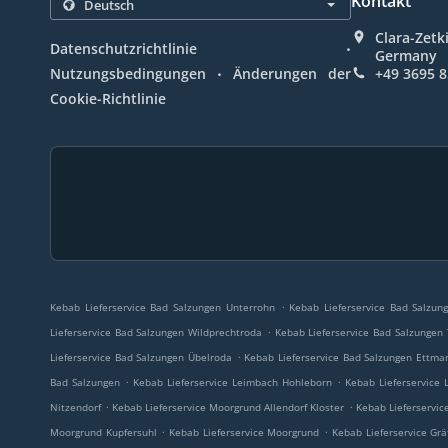
Kontakt
Clara-Zetk
.
Datenschutzrichtlinie
Germany
.
Nutzungsbedingungen
Änderungen der
+49 3695 
Cookie-Richtlinie
.
Kebab Lieferservice Bad Salzungen Unterrohn
Kebab Lieferservice Bad Salzu
.
Lieferservice Bad Salzungen Wildprechtroda
Kebab Lieferservice Bad Salzungen 
.
Lieferservice Bad Salzungen Übelroda
Kebab Lieferservice Bad Salzungen Ettma
.
.
Bad Salzungen
Kebab Lieferservice Leimbach Hohleborn
Kebab Lieferservice
.
.
Nitzendorf
Kebab Lieferservice Moorgrund Allendorf Kloster
Kebab Lieferservi
.
.
Moorgrund Kupfersuhl
Kebab Lieferservice Moorgrund
Kebab Lieferservice Grä