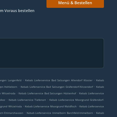
Menü & Bestellen
Im Voraus bestellen
.
.
ungen Langenfeld
Kebab Lieferservice Bad Salzungen Allendorf Kloster
Kebab
.
.
gen Hohleborn
Kebab Lieferservice Bad Salzungen Gräfendorf-Nitzendorf
Kebab
.
.
n Witzelroda
Kebab Lieferservice Bad Salzungen Hüttenhof
Kebab Lieferservice
.
.
diez
Kebab Lieferservice Tiefenort
Kebab Lieferservice Moorgrund Gräfendorf-
.
.
rgrund Witzelroda
Kebab Lieferservice Moorgrund Waldfisch
Kebab Lieferservice
.
.
orn Ettmarshausen
Kebab Lieferservice Immelborn Barchfeld-Immelborn
Kebab