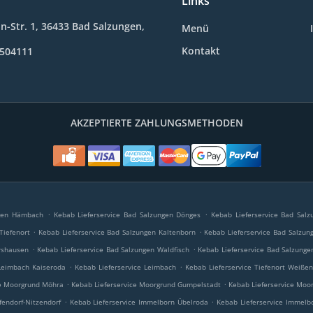
Links
in-Str. 1, 36433 Bad Salzungen,
Menü
Kontakt
8504111
AKZEPTIERTE ZAHLUNGSMETHODEN
.
.
ngen Hämbach
Kebab Lieferservice Bad Salzungen Dönges
Kebab Lieferservice Bad Salz
.
.
Tiefenort
Kebab Lieferservice Bad Salzungen Kaltenborn
Kebab Lieferservice Bad Salzun
.
.
rshausen
Kebab Lieferservice Bad Salzungen Waldfisch
Kebab Lieferservice Bad Salzunge
.
.
 Leimbach Kaiseroda
Kebab Lieferservice Leimbach
Kebab Lieferservice Tiefenort Weißen
.
.
ce Moorgrund Möhra
Kebab Lieferservice Moorgrund Gumpelstadt
Kebab Lieferservice Moo
.
.
fendorf-Nitzendorf
Kebab Lieferservice Immelborn Übelroda
Kebab Lieferservice Immelb