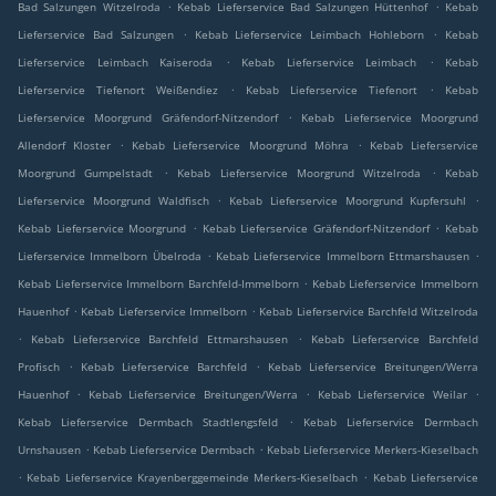
.
.
Bad Salzungen Witzelroda
Kebab Lieferservice Bad Salzungen Hüttenhof
Kebab
.
.
Lieferservice Bad Salzungen
Kebab Lieferservice Leimbach Hohleborn
Kebab
.
.
Lieferservice Leimbach Kaiseroda
Kebab Lieferservice Leimbach
Kebab
.
.
Lieferservice Tiefenort Weißendiez
Kebab Lieferservice Tiefenort
Kebab
.
Lieferservice Moorgrund Gräfendorf-Nitzendorf
Kebab Lieferservice Moorgrund
.
.
Allendorf Kloster
Kebab Lieferservice Moorgrund Möhra
Kebab Lieferservice
.
.
Moorgrund Gumpelstadt
Kebab Lieferservice Moorgrund Witzelroda
Kebab
.
.
Lieferservice Moorgrund Waldfisch
Kebab Lieferservice Moorgrund Kupfersuhl
.
.
Kebab Lieferservice Moorgrund
Kebab Lieferservice Gräfendorf-Nitzendorf
Kebab
.
.
Lieferservice Immelborn Übelroda
Kebab Lieferservice Immelborn Ettmarshausen
.
Kebab Lieferservice Immelborn Barchfeld-Immelborn
Kebab Lieferservice Immelborn
.
.
Hauenhof
Kebab Lieferservice Immelborn
Kebab Lieferservice Barchfeld Witzelroda
.
.
Kebab Lieferservice Barchfeld Ettmarshausen
Kebab Lieferservice Barchfeld
.
.
Profisch
Kebab Lieferservice Barchfeld
Kebab Lieferservice Breitungen/Werra
.
.
.
Hauenhof
Kebab Lieferservice Breitungen/Werra
Kebab Lieferservice Weilar
.
Kebab Lieferservice Dermbach Stadtlengsfeld
Kebab Lieferservice Dermbach
.
.
Urnshausen
Kebab Lieferservice Dermbach
Kebab Lieferservice Merkers-Kieselbach
.
.
Kebab Lieferservice Krayenberggemeinde Merkers-Kieselbach
Kebab Lieferservice